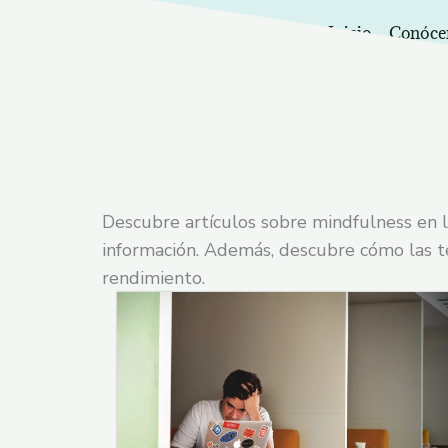
Ir
Inicio
Conóc
al
contenido
Descubre artículos sobre mindfulness en la
información. Además, descubre cómo las té
rendimiento.