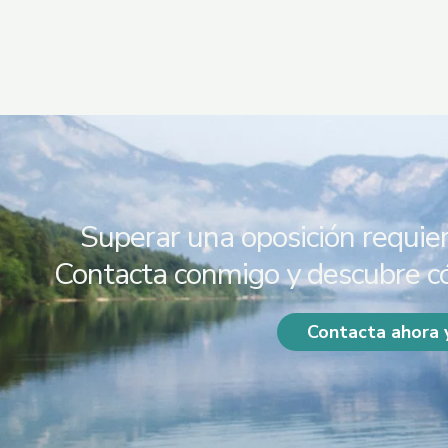
Superar una oposición requier
Contacta conmigo y descubre có
Contacta ahora 